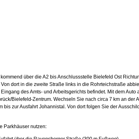
kommend über die A2 bis Anschlussstelle Bielefeld Ost Richtu
Von dort in die zweite Straße links in die Rohrteichstraße abbi
 Eingang des Amts- und Arbeitsgerichts befindet. Mit dem Au
ück/Bielefeld-Zentrum. Wechseln Sie nach circa 7 km an der A
is zur Ausfahrt Johannistal. Von dort folgen Sie der Ausschi
he Parkhäuser nutzen:
ufahrt über die Ravensberger Straße (300 m Fußweg)