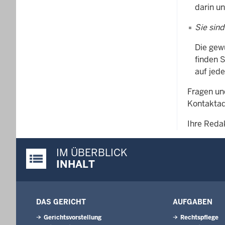
darin u
Sie sind
Die gew
finden 
auf jede
Fragen un
Kontaktad
Ihre Reda
IM ÜBERBLICK
Justiz-Portal im Überblick:
INHALT
DAS GERICHT
AUFGABEN
Gerichtsvorstellung
Rechtspflege