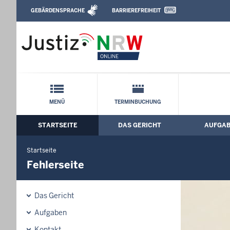
Direkt zum Inhalt
GEBÄRDENSPRACHE
BARRIEREFREIHEIT
Leichte Sprache, Gebärdensprachenvideo u
Arbeitsgericht Bielefeld: Fehlerseite
Schnellnavigation mit Volltext-Suche
MENÜ
TERMINBUCHUNG
STARTSEITE
DAS GERICHT
AUFGA
Hauptmenü: Hauptnavigation
Startseite
Fehlerseite
Das Gericht
Aufgaben
Kontakt