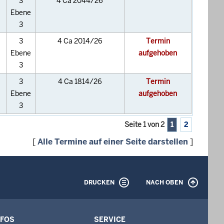
3
4 Ca 2044/26
Ebene
3
3
4 Ca 2014/26
Termin
Ebene
aufgehoben
3
3
4 Ca 1814/26
Termin
Ebene
aufgehoben
3
Seite 1 von 2
1
2
[
Alle Termine auf einer Seite darstellen
]
DRUCKEN
NACH OBEN
NFOS
SERVICE