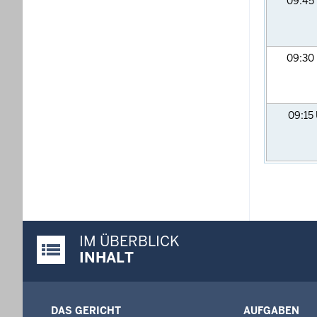
09:45
09:30
09:15
IM ÜBERBLICK
Justiz-Portal im Überblick:
INHALT
DAS GERICHT
AUFGABEN